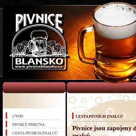
Pivnice Blansko
ÚVOD
CESTA PIVNÍCH ZNALCŮ
PIVNICE PÍSEČNÁ
Pivnice jsou zapojeny
CESTA PIVNÍCH ZNALCŮ
znalců.