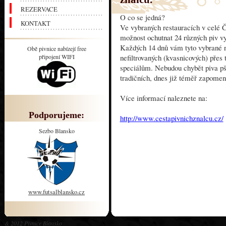
REZERVACE
O co se jedná?
KONTAKT
Ve vybraných restauracích v celé 
možnost ochutnat 24 různých piv v
Každých 14 dnů vám tyto vybrané re
Obě pivnice nabízejí free
připojení WIFI
nefiltrovaných (kvasnicových) pře
speciálům. Nebudou chybět piva pše
tradičních, dnes již téměř zapomen
Více informací naleznete na:
Podporujeme:
http://www.cestapivnichznalcu.cz/
Sezbo Blansko
www.futsalblansko.cz
& 2012 Pivnice Blansko